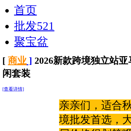
首页
批发521
聚宝盆
亲亲们，适合秋冬季可穿的男生卫衣套装，
[
商业
]
2026新款跨境独立站
境批发首选，大家快来买哟，面料是220克
层价格很划算哦
闲套装
[查看详情]