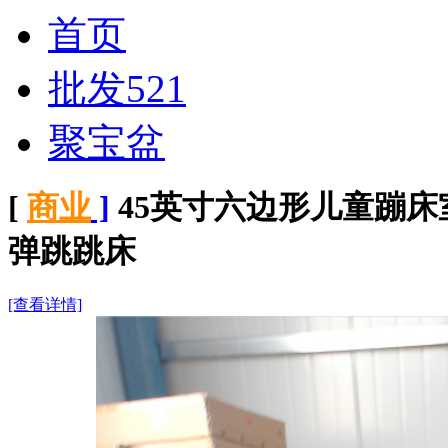
首页
批发521
聚宝盆
[
商业
]
45英寸六边形儿童蹦
弹跳跳床
[查看详情]