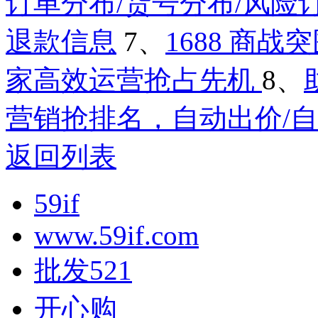
订单分布/货号分布/风险
退款信息
7、
1688 商
家高效运营抢占先机
8、
营销抢排名，自动出价/
返回列表
59if
www.59if.com
批发521
开心购