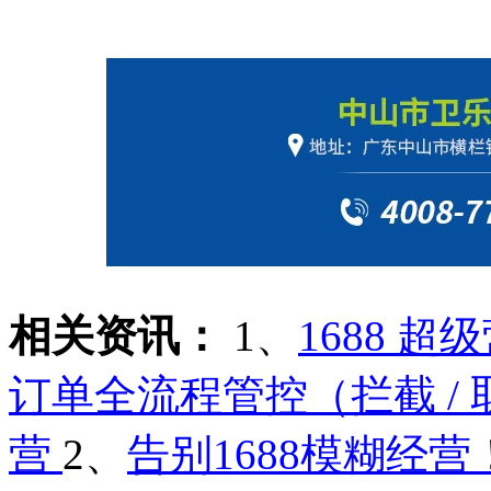
相关资讯：
1、
1688 
订单全流程管控（拦截 / 
营
2、
告别1688模糊经