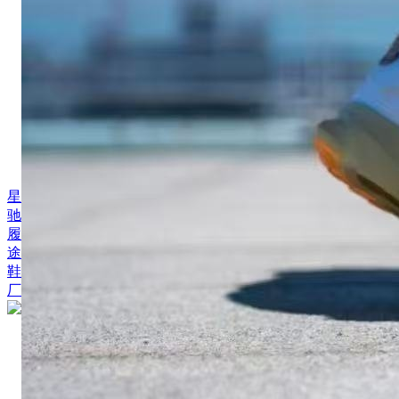
星
驰
履
途
鞋
厂