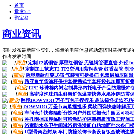
首页
批发521
聚宝盆
商业资讯
实时发布最新商业资讯，海量的电商信息帮助您随时掌握市场
作者
发表时间
[
商业
]
定制T2紫铜管 厚壁红铜管 无缝铜管硬直管 外径2mm
[
商业
]
定制加工软态T2 TP2空调用紫铜盘管 蚊香盘管 制
[
商业
]
跨境新款前穿式疝 气腰带可拆换疝 包双层加压防
[
商业
]
路亚鱼竿袋渔杆保护套便携式竿套杆袋包加厚可折
[
商业
]
EPE 珍珠棉内衬定制异形内托电子产品防震缓冲
[
商业
]
高密度泡沫箱生鲜海鲜保温箱快递水果冷链防震
[
商业
]
跨境DOWMOO 万圣节包子捏捏乐 趣味搞怪柔软不
[
商业
]
DOWMOO 万圣节南瓜捏捏乐 柔软回弹快趣味解压
[
商业
]
车间仓库快递隔断分拣网户外围栏栅仓库园区可移
[
商业
]
冲孔围挡加厚临时可移动防护隔离挡板市政工程施
[
商业
]
浴室防水条卫生间淋浴房洗澡间自粘地面挡水条门
[
商业
]
U型骨架密封条 车门防撞装饰卡条设备钣金玻璃边