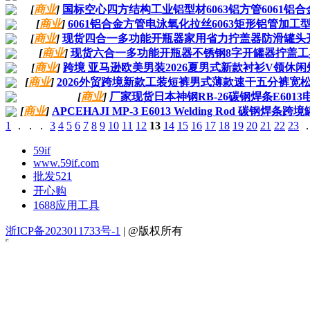
[
商业
]
国标空心四方结构工业铝型材6063铝方管6061铝
[
商业
]
6061铝合金方管电泳氧化拉丝6063矩形铝管加工
[
商业
]
现货四合一多功能开瓶器家用省力拧盖器防滑罐头
[
商业
]
现货六合一多功能开瓶器不锈钢8字开罐器拧盖工
[
商业
]
跨境 亚马逊欧美男装2026夏男式新款衬衫V领休闲短
[
商业
]
2026外贸跨境新款工装短裤男式薄款速干五分裤宽
[
商业
]
厂家现货日本神钢RB-26碳钢焊条E6013
[
商业
]
APCEHAJI MP-3 E6013 Welding Rod 碳钢
1
．．．
3
4
5
6
7
8
9
10
11
12
13
14
15
16
17
18
19
20
21
22
23
59if
www.59if.com
批发521
开心购
1688应用工具
浙ICP备2023011733号-1
| @版权所有