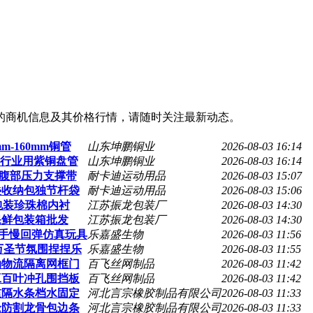
的商机信息及其价格行情，请随时关注最新动态。
-160mm铜管
山东坤鹏铜业
2026-08-03 16:14
冷行业用紫铜盘管
山东坤鹏铜业
2026-08-03 16:14
滑腹部压力支撑带
耐卡迪运动用品
2026-08-03 15:07
叠收纳包独节杆袋
耐卡迪运动用品
2026-08-03 15:06
包装珍珠棉内衬
江苏振龙包装厂
2026-08-03 14:30
保鲜包装箱批发
江苏振龙包装厂
2026-08-03 14:30
粘手慢回弹仿真玩具
乐嘉盛生物
2026-08-03 11:56
万圣节氛围捏捏乐
乐嘉盛生物
2026-08-03 11:55
动物流隔离网框门
百飞丝网制品
2026-08-03 11:42
工百叶冲孔围挡板
百飞丝网制品
2026-08-03 11:42
槛隔水条档水固定
河北言宗橡胶制品有限公司
2026-08-03 11:33
缘防割龙骨包边条
河北言宗橡胶制品有限公司
2026-08-03 11:33