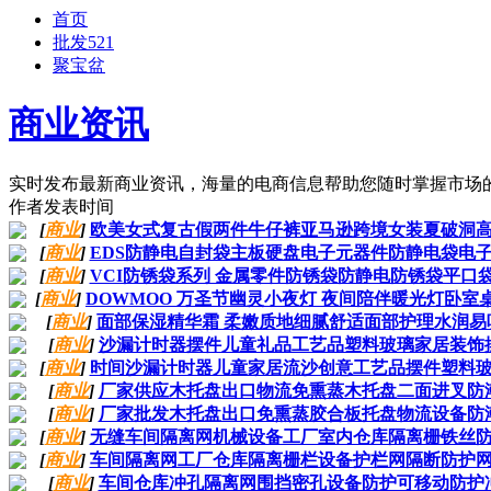
首页
批发521
聚宝盆
商业资讯
实时发布最新商业资讯，海量的电商信息帮助您随时掌握市场
作者
发表时间
[
商业
]
欧美女式复古假两件牛仔裤亚马逊跨境女装夏破洞
[
商业
]
EDS防静电自封袋主板硬盘电子元器件防静电袋电
[
商业
]
VCI防锈袋系列 金属零件防锈袋防静电防锈袋平口袋
[
商业
]
DOWMOO 万圣节幽灵小夜灯 夜间陪伴暖光灯卧室
[
商业
]
面部保湿精华霜 柔嫩质地细腻舒适面部护理水润易
[
商业
]
沙漏计时器摆件儿童礼品工艺品塑料玻璃家居装饰
[
商业
]
时间沙漏计时器儿童家居流沙创意工艺品摆件塑料
[
商业
]
厂家供应木托盘出口物流免熏蒸木托盘二面进叉防
[
商业
]
厂家批发木托盘出口免熏蒸胶合板托盘物流设备防
[
商业
]
无缝车间隔离网机械设备工厂室内仓库隔离栅铁丝
[
商业
]
车间隔离网工厂仓库隔离栅栏设备护栏网隔断防护
[
商业
]
车间仓库冲孔隔离网围挡密孔设备防护可移动防护