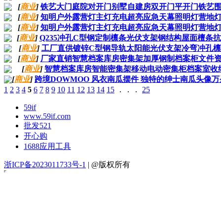
[
商业
]
铁艺大门庭院对开门别墅自建房双开门平开门铁艺
[
商业
]
知明户外露营灯主灯充电超亮应急天幕照明灯营地
[
商业
]
知明户外露营灯主灯充电超亮应急天幕照明灯营地
[
商业
]
Q235冲孔C型钢定制檩条光伏支架钢结构屋面檀条抗
[
商业
]
工厂直供镀锌C型钢导轨太阳能光伏支架冷弯冲孔
[
商业
]
厂家直销智慧档案库房密集架加厚钢制档案柜文件
[
商业
]
智慧档案库房智能密集架移动电动密集柜档案室收
[
商业
]
跨境DOWMOO 风衣南瓜摆件 独特的绅士南瓜头像
1
2
3
4
5
6
7
8
9
10
11
12
13
14
15
．．．
25
59if
www.59if.com
批发521
开心购
1688应用工具
浙ICP备2023011733号-1
| @版权所有